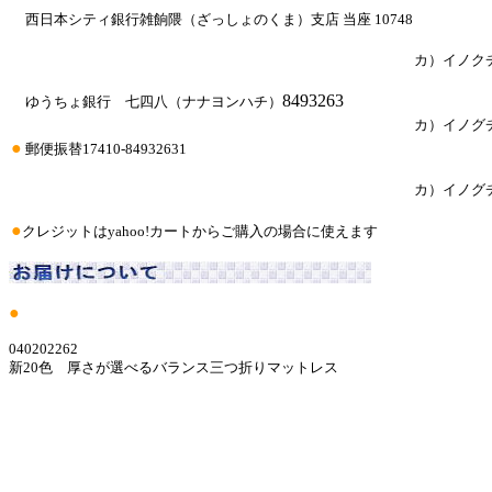
西日本シティ銀行雑餉隈（ざっしょのくま）支店 当座 10748
カ）イノク
8493263
ゆうちょ銀行 七四八（ナナヨンハチ）
カ）イノグ
●
郵便振替17410-84932631
カ）イノグ
●
クレジットはyahoo!カートからご購入の場合に使えます
●
040202262
新20色 厚さが選べるバランス三つ折りマットレス