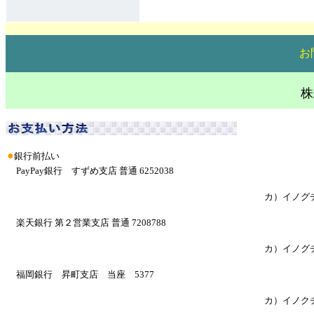
お
株
●
銀行前払い
PayPay銀行 すずめ支店 普通 6252038
カ）イノグ
楽天銀行 第２営業支店 普通 7208788
カ）イノグ
福岡銀行 昇町支店 当座 5377
カ）イノク