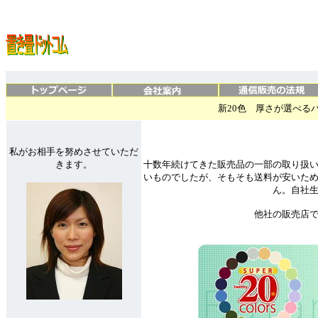
新20色 厚さが選べる
私がお相手を努めさせていただ
きます。
十数年続けてきた販売品の一部の取り扱
いものでしたが、そもそも送料が安いた
ん。自社
他社の販売店