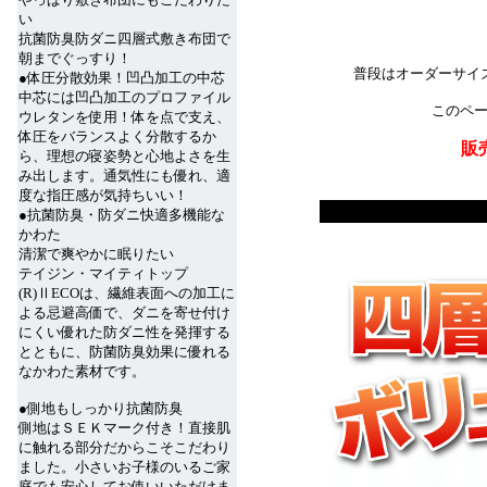
い
抗菌防臭防ダニ四層式敷き布団で
朝までぐっすり！
普段はオーダーサイ
●体圧分散効果！凹凸加工の中芯
中芯には凹凸加工のプロファイル
このペ
ウレタンを使用！体を点で支え、
体圧をバランスよく分散するか
販
ら、理想の寝姿勢と心地よさを生
み出します。通気性にも優れ、適
度な指圧感が気持ちいい！
●抗菌防臭・防ダニ快適多機能な
かわた
清潔で爽やかに眠りたい
テイジン・マイティトップ
(R)ⅡECOは、繊維表面への加工に
よる忌避高価で、ダニを寄せ付け
にくい優れた防ダニ性を発揮する
とともに、防菌防臭効果に優れる
なかわた素材です。
●側地もしっかり抗菌防臭
側地はＳＥＫマーク付き！直接肌
に触れる部分だからこそこだわり
ました。小さいお子様のいるご家
庭でも安心してお使いいただけま