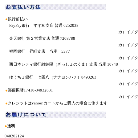
●
銀行前払い
PayPay銀行 すずめ支店 普通 6252038
カ）イノ
楽天銀行 第２営業支店 普通 7208788
カ）イノ
福岡銀行 昇町支店 当座 5377
カ）イノ
西日本シティ銀行雑餉隈（ざっしょのくま）支店 当座 10748
カ）イノ
ゆうちょ銀行 七四八（ナナヨンハチ）8493263
カ）イノ
●
郵便振替17410-84932631
カ）イノグ
●
クレジットはyahoo!カートからご購入の場合に使えます
●
送料
040202124