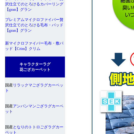
沢仕立てのとろけるカバーリング
【gran】グラン
プレミアムマイクロファイバー贅
沢仕立てのとろける毛布・パッド
【gran】グラン
新マイクロファイバー毛布・敷パ
ッド【Crim】クリム
キャラクターラグ
花ござカーペット
国産
リラックマござラグカーペッ
ト
国産
アンパンマンござラグカーペ
ット
国産
となりのトトロござラグカー
ペット