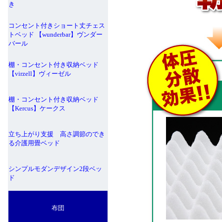
き
コンセント付きショート丈チェス
トベッド 【wunderbar】ヴンダー
バール
棚・コンセント付き収納ベッド
【virzell】ヴィーゼル
棚・コンセント付き収納ベッド
【Kercus】ケークス
立ち上がり支援 高さ調節のでき
る介護用畳ベッド
シンプルモダンデザイン2段ベッ
ド
布団