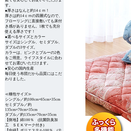
す。
●厚さはなんと約14ｃｍ！
厚さは約14ｃｍの四層式なので、
フローリングに直接敷いても床付
き感がありません。1枚でも充分
使える厚さです！
●選べるサイズとカラー
サイズはシングル、セミダブル、
ダブルの3サイズ。
カラーは、ピンクとブルーの2色
をご用意。ライフスタイルに合わ
せてお選びいただけます。
●安心の国内生産
毎日使う布団だから品質にはこだ
わりました。
≪梱包サイズ≫
シングル／約100cm×65cm×35cm
セミダブル／約
135cm×70cm×35cm
ダブル／約135cm×70cm×35cm
【側地】綿100％ (抗菌防臭加
工 ＳＥＫマーク付き)
【中綿】ポリエステル100％ (テ