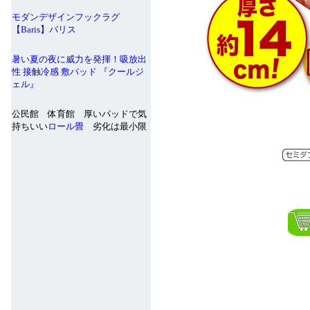
モダンデザインフックラグ
【Baris】バリス
暑い夏の夜に威力を発揮！吸放出
性 接触冷感 敷パッド 『クールジ
ェル』
公民館 体育館 厚いパッドで気
持ちいい
ロール畳
劣化は最小限