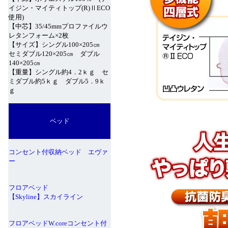
イジン・マイティトップ(R)ⅡECO
使用)
【中芯】35/45mmプロファイルウ
レタンフォーム×2枚
【サイズ】シングル100×205㎝
セミダブル120×205㎝ ダブル
140×205㎝
【重量】シングル約4．2ｋｇ セ
ミダブル約5ｋｇ ダブル5．9ｋ
ｇ
ベッド
コンセント付収納ベッド エヴァ
ー
フロアベッド
【Skyline】スカイライン
フロアベッドW.coreコンセント付