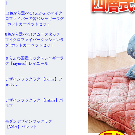
ト
12色から選べる! ふかふかマイク
ロファイバーの贅沢シャギーラグ
+ホットカーペットセット
8色から選べる! スムースタッチ
マイクロファイバークッションラ
グ+ホットカーペットセット
さらふわ国産ミックスシャギーラ
グ【rayures】レイユール
デザインフックラグ 【Folha】フ
ォルハ
デザインフックラグ 【Palma】パ
ルマ
モダンデザインフックラグ
【Valet】バレット