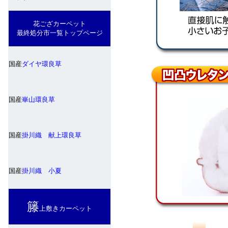
花ござカーペット
最終処分市一覧トップページ
国産
ダイヤ環良草
国産
崋山環良草
国産
掛川織 献上環良草
国産
掛川織 小夏
籐
上敷きカーペット