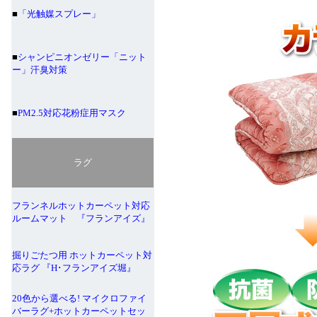
■
「光触媒スプレー」
■
シャンピニオンゼリー「ニット
ー」汗臭対策
■
PM2.5対応花粉症用マスク
ラグ
フランネルホットカーペット対応
ルームマット 『フランアイズ』
掘りごたつ用 ホットカーペット対
応ラグ 『H･フランアイズ堀』
20色から選べる! マイクロファイ
バーラグ+ホットカーペットセッ