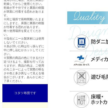
使用された場合、完全に床面が
乾燥してからご使用ください。
乾燥が不十分ですと裏面の樹脂
が床面に付着する恐れがありま
す。
※同じ場所で長時間敷いたまま
にしますと、床面に裏面の樹脂
が付着する恐れがあります。
時々使用場所を変えてくださ
い。
※塩化ビニール製床材には使用
しないでください。
※糸が浮いた時は引っ張らずに
中に押し込むかカットしてくだ
さい。
※実際の商品の色にできるだけ
近づけるよう、撮影を行ってお
りますが、商品の色は、ご使用
のモニターによって実際の明る
さや色と多少異なって見える場
合がございます。あらかじめご
了承ください。
コタツ布団です