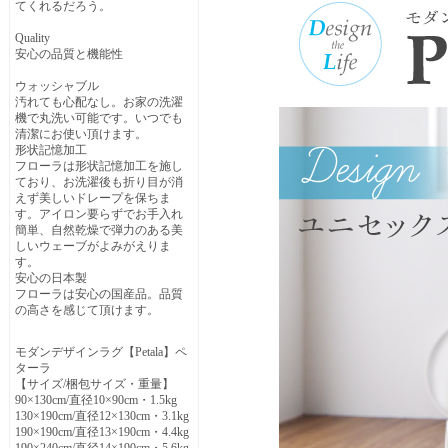
てくれるだろう。
Quality
安心の品質と機能性
ウォッシャブル
汚れても心配なし。お家の洗濯
機で丸洗い可能です。いつでも
清潔にお使い頂けます。
形状記憶加工
フローラは形状記憶加工を施し
ており、お洗濯後も折り目が消
えず美しいドレープを保ちま
す。アイロン要らずでお手入れ
簡単、自然乾燥で弾力のある美
しいウェーブがよみがえりま
す。
安心の日本製
フローラは安心の国産品。品質
の高さを感じて頂けます。
モダンデザインラグ【Petala】ペ
ターラ
【サイズ/梱包サイズ・重量】
90×130cm/直径10×90cm・1.5kg
130×190cm/直径12×130cm・3.1kg
190×190cm/直径13×190cm・4.4kg