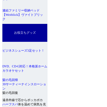
連結ファミリー収納ベッド
【Weitblick】ヴァイトブリッ
ク
お役立ちグッズ
ビジネスシューズ3足セット！
DVD、CD-G対応！本格派ホーム
カラオケセット
髪の毛回帰
39サーティーナインスローショ
ン
髪の毛回復
遠赤外線で芯からポッカポカ
ハーフスパ
体を温めて病気を克