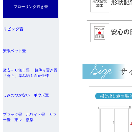
フローリング置き畳
リビング畳
安眠ベット畳
激安へり無し畳 超薄々置き畳
「蒼々」厚み約１５㎜仕様
しみのつかない ボウズ畳
ブラック畳 ホワイト畳 カラ
ー畳 東レ 敷楽