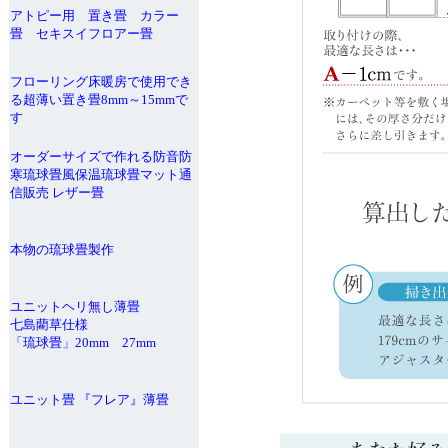
アトピー用 置き畳 カラー
畳 セキスイフロアー畳
フローリング床暖房で使用でき
る超薄い置き畳8mm～15mmで
す
オーダーサイズで作れる防音防
寒琉球畳風保温琉球畳マット通
信販売 レザー畳
本物の琉球畳製作
ユニットヘリ無し薄畳
七島藺草仕様
「琉球畳」20mm 27mm
ユニット畳 『フレア』薄畳