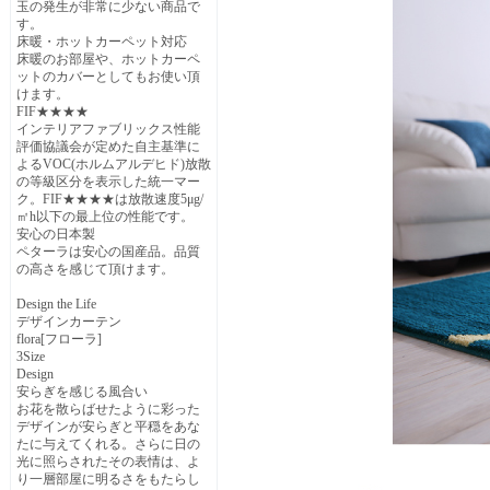
玉の発生が非常に少ない商品で
す。
床暖・ホットカーペット対応
床暖のお部屋や、ホットカーペ
ットのカバーとしてもお使い頂
けます。
FIF★★★★
インテリアファブリックス性能
評価協議会が定めた自主基準に
よるVOC(ホルムアルデヒド)放散
の等級区分を表示した統一マー
ク。FIF★★★★は放散速度5μg/
㎡h以下の最上位の性能です。
安心の日本製
ペターラは安心の国産品。品質
の高さを感じて頂けます。
Design the Life
デザインカーテン
flora[フローラ]
3Size
Design
安らぎを感じる風合い
お花を散らばせたように彩った
デザインが安らぎと平穏をあな
たに与えてくれる。さらに日の
光に照らされたその表情は、よ
り一層部屋に明るさをもたらし