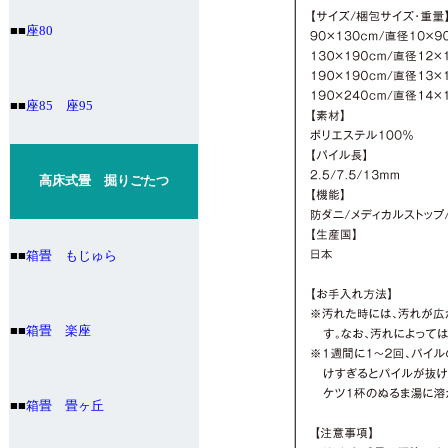
■■
座80
■■
座85 座95
高床式畳 掘りごたつ
■■
箱畳 もじゅら
■■
箱畳 楽座
■■
箱畳 畳ヶ丘