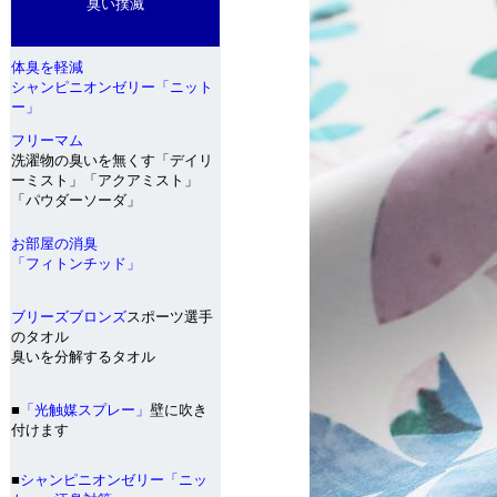
臭い撲滅
体臭を軽減
シャンピニオンゼリー「ニット
ー」
フリーマム
洗濯物の臭いを無くす「デイリ
ーミスト」「アクアミスト」
「パウダーソーダ」
お部屋の消臭
「フィトンチッド」
ブリーズブロンズ
スポーツ選手
のタオル
臭いを分解するタオル
■
「光触媒スプレー」
壁に吹き
付けます
■
シャンピニオンゼリー「ニッ