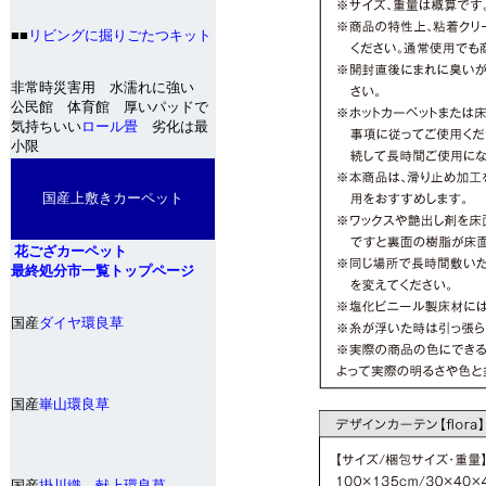
■■
リビングに掘りごたつキット
非常時災害用 水濡れに強い
公民館 体育館 厚いパッドで
気持ちいい
ロール畳
劣化は最
小限
国産上敷きカーペット
花ござカーペット
最終処分市一覧トップページ
国産
ダイヤ環良草
国産
崋山環良草
国産
掛川織 献上環良草