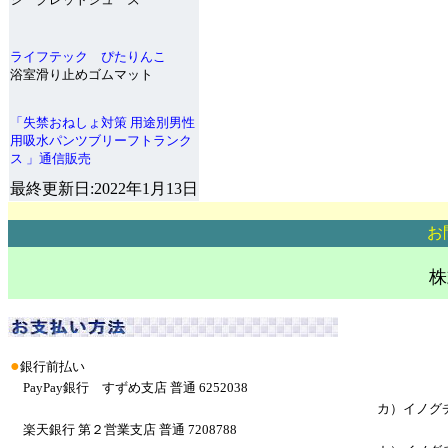
ライフテック ぴたりんこ
浴室滑り止めゴムマット
「失禁おねしょ対策 用途別男性
用吸水パンツブリーフトランク
ス 」通信販売
最終更新日:2022年1月13日
お
株
●
銀行前払い
PayPay銀行 すずめ支店 普通 6252038
カ）イノグ
楽天銀行 第２営業支店 普通 7208788