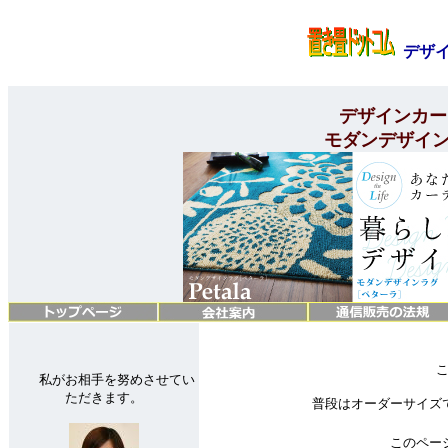
デザ
デザインカーテ
モダンデザインラ
私がお相手を努めさせてい
ただきます。
普段はオーダーサイズ
このペー