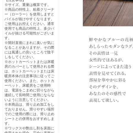
【注意事項】
※サイズ、重量は概算です。
※商品の特性上、粘着クリーナ
ー（ローラー）を使用しますと
パイルが抜けやすくなります。
ご使用はお控えください。通常
使用でも商品の特性上、多少パ
イルが抜ける可能性がございま
す。
※開封直後にまれに臭いが気に
なることがありますが、その際
には風通しの良いところで陰干
しをしてください。
※ホットカーペットまたは床暖
房のカバーとして使用される際
は、ホットカーペットまたは床
暖房本体の注意事項に従ってご
使用ください。また、ホットカ
ーペット、床暖房をご使用時
は、電源をこまめに切りながら
連続して長時間ご使用にならな
いように注意してください。
※本商品は、滑り止め加工をし
ておりません。滑りやすい場所
でのご使用の際には、滑り止め
シートとの併用をおすすめしま
す。
※ワックスや艶出し剤を床面に