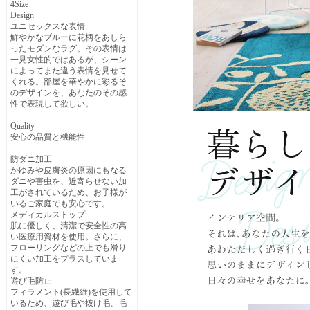
4Size
Design
ユニセックスな表情
鮮やかなブルーに花柄をあしら
ったモダンなラグ。その表情は
一見女性的ではあるが、シーン
によってまた違う表情を見せて
くれる。部屋を華やかに彩るそ
のデザインを、あなたのその感
性で表現して欲しい。
Quality
安心の品質と機能性
防ダニ加工
かゆみや皮膚炎の原因にもなる
ダニや害虫を、近寄らせない加
工がされているため、お子様が
いるご家庭でも安心です。
メディカルストップ
肌に優しく、清潔で安全性の高
い医療用資材を使用。さらに、
フローリングなどの上でも滑り
にくい加工をプラスしていま
す。
遊び毛防止
フィラメント(長繊維)を使用して
いるため、遊び毛や抜け毛、毛