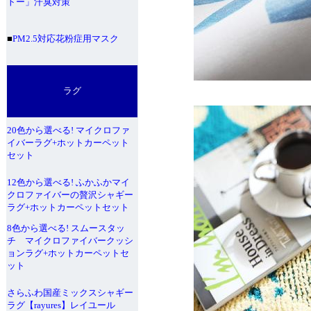
トー」汗臭対策
■
PM2.5対応花粉症用マスク
ラグ
20色から選べる! マイクロファ
イバーラグ+ホットカーペット
セット
12色から選べる! ふかふかマイ
クロファイバーの贅沢シャギー
ラグ+ホットカーペットセット
8色から選べる! スムースタッ
チ マイクロファイバークッシ
ョンラグ+ホットカーペットセ
ット
さらふわ国産ミックスシャギー
ラグ【rayures】レイユール