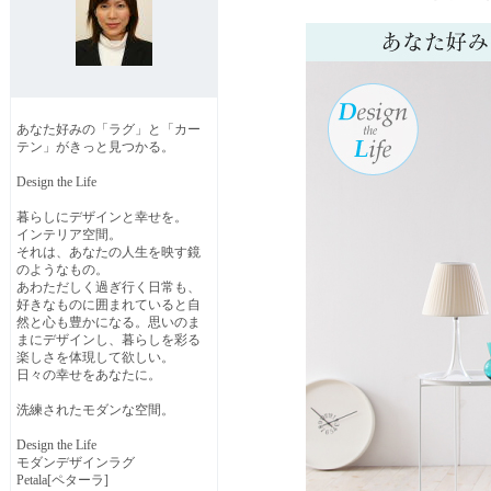
あなた好みの「ラグ」と「カー
テン」がきっと見つかる。
Design the Life
暮らしにデザインと幸せを。
インテリア空間。
それは、あなたの人生を映す鏡
のようなもの。
あわただしく過ぎ行く日常も、
好きなものに囲まれていると自
然と心も豊かになる。思いのま
まにデザインし、暮らしを彩る
楽しさを体現して欲しい。
日々の幸せをあなたに。
洗練されたモダンな空間。
Design the Life
モダンデザインラグ
Petala[ペターラ]