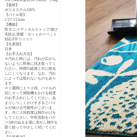
190×240cm/直径14×190cm・5.6kg
【素材】
ポリエステル100%
【パイル長】
2.5/7.5/13mm
【機能】
防ダニ/メディカルストップ/遊び
毛防止/床暖・ホットカーペット
対応/FIF☆☆☆☆
【生産国】
日本
【お手入れ方法】
※汚れた時には、汚れが広がら
ないように即座に拭き取ってく
ださい。時間の経過と共に除去
しにくくなります。なお、汚れ
によっては取れないものもあり
ます。
※１週間に１〜２回、パイルの
目にそって掃除機をかける程度
のお手入れにしてください。あ
まりしつこくかけすぎるとパイ
ルが抜ける可能性がございま
す。月に２回程度は雑巾かけを
してください。中性洗剤をバケ
ツ1杯のぬるま湯に溶かし雑巾を
固く絞ってやさしく拭いてくだ
さい。