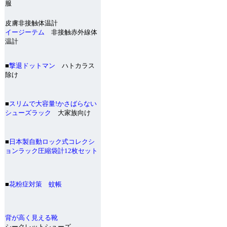
服
皮膚非接触体温計
イージーテム
非接触赤外線体
温計
■
撃退ドットマン
ハトカラス
除け
■
スリムで大容量!かさばらない
シューズラック
大家族向け
■
日本製自動ロック式コレクシ
ョンラック圧縮袋計12枚セット
■
花粉症対策 蚊帳
背が高く見える靴
シークレットシューズ