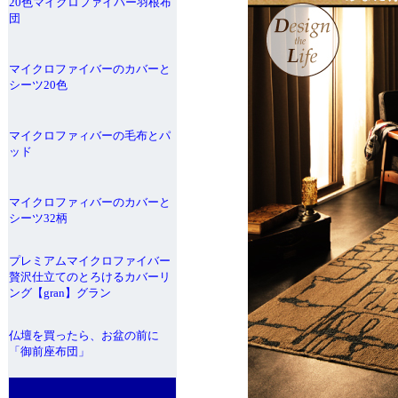
20色マイクロファイバー羽根布
団
マイクロファイバーのカバーと
シーツ20色
マイクロファィバーの毛布とパ
ッド
マイクロファィバーのカバーと
シーツ32柄
プレミアムマイクロファイバー
贅沢仕立てのとろけるカバーリ
ング【gran】グラン
仏壇を買ったら、お盆の前に
「御前座布団」