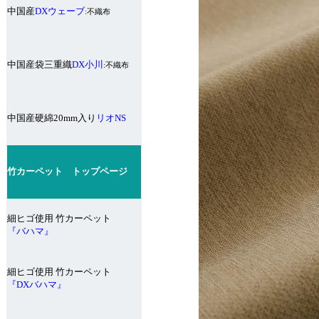
中国産
DXウェーブ
:不織布
中国産袋三重織
DX小川
:不織布
中国産硬綿20mm入り
リオNS
竹カーペット トップページ
細ヒゴ使用 竹カーペット
『バハマ』
細ヒゴ使用 竹カーペット
『DXバハマ』