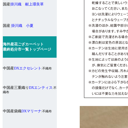
国産
掛川織 献上環良草
国産
掛川織 小夏
海外産花ござカーペット
最終処分市一覧トップページ
中国産
DXエクセレント
:不織布
中国産三重織り
DXエンティス
:不
織布
中国産袋織
DXマリーナ
:不織布