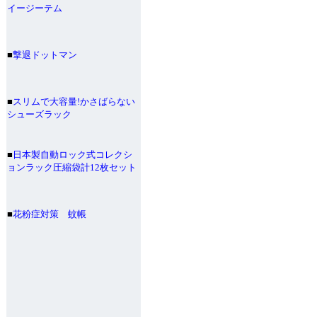
イージーテム
■
撃退ドットマン
■
スリムで大容量!かさばらない
シューズラック
■
日本製自動ロック式コレクシ
ョンラック圧縮袋計12枚セット
■
花粉症対策 蚊帳