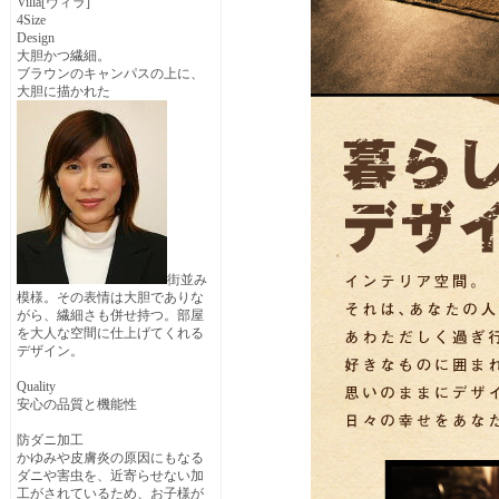
Villa[ヴィラ]
4Size
Design
大胆かつ繊細。
ブラウンのキャンパスの上に、
大胆に描かれた
街並み
模様。その表情は大胆でありな
がら、繊細さも併せ持つ。部屋
を大人な空間に仕上げてくれる
デザイン。
Quality
安心の品質と機能性
防ダニ加工
かゆみや皮膚炎の原因にもなる
ダニや害虫を、近寄らせない加
工がされているため、お子様が