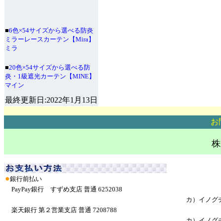
■
6色×54サイズから選べる防炎
ミラーレースカーテン【Mira】
ミラ
■
20色×54サイズから選べる防
炎・1級遮光カーテン【MINE】
マイン
最終更新日:2022年1月13日
お
株
●
銀行前払い
PayPay銀行 すずめ支店 普通 6252038
カ）イノグ
楽天銀行 第２営業支店 普通 7208788
カ）イノグ