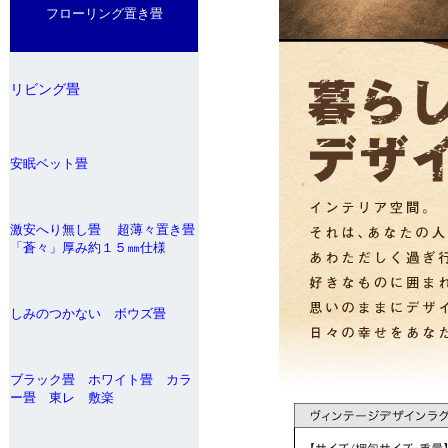
フローリング置き畳
リビング畳
安眠ベット畳
激安へり無し畳 超薄々置き畳
「蒼々」厚み約１５㎜仕様
しみのつかない ボウズ畳
ブラック畳 ホワイト畳 カラ
ー畳 東レ 敷楽