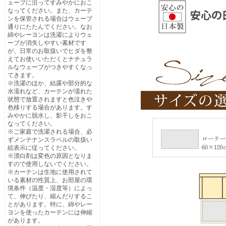
ェーブに沿ってすみやかにおこ
なってください。また、カーテ
ンを保管される場合はウェーブ
通りにたたんでください。なお
綿やレーヨンは洗濯によりウェ
ーブが消失しやすい素材です
が、日常のお取扱いでヒダを整
えてお使いいただくとナチュラ
ルなウェーブがつきやすくなっ
てきます。
※洗濯のほか、結露や部分的な
水濡れなど、カーテンが濡れた
状態で放置されますと色泣きや
色移りする場合があります。す
みやかに脱水し、影干しをおこ
なってください。
※ご家庭で洗濯される場合、必
ずメンテナンスラベルの取扱い
絵表示に従ってください。
※漂白剤は変色の原因となりま
すので使用しないでください。
※カーテンは生地に使用されて
いる素材の性質上、お部屋の環
境条件（温度・湿度等）によっ
て、伸びたり、縮んだりするこ
とがあります。特に、綿やレー
ヨンを使ったカーテンには伸縮
があります。