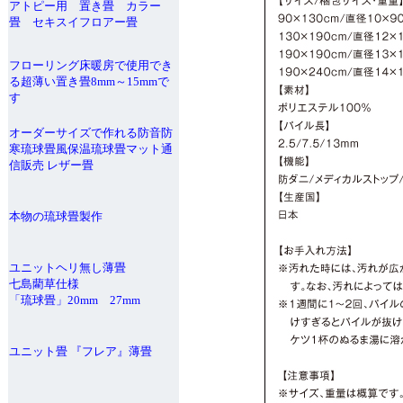
アトピー用 置き畳 カラー
畳 セキスイフロアー畳
フローリング床暖房で使用でき
る超薄い置き畳8mm～15mmで
す
オーダーサイズで作れる防音防
寒琉球畳風保温琉球畳マット通
信販売 レザー畳
本物の琉球畳製作
ユニットヘリ無し薄畳
七島藺草仕様
「琉球畳」20mm 27mm
ユニット畳 『フレア』薄畳