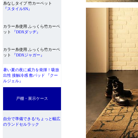
糸なしタイプ 竹カーペット
『スタイルSN』
カラー糸使用 ふっくら竹カーペ
ット
『DDXダッヂ』
カラー糸使用 ふっくら竹カーペ
ット
『DDXジャガー』
暑い夏の夜に威力を発揮！吸放
出性 接触冷感 敷パッド 『クー
ルジェル』
戸棚・展示ケース
自分で準備できる!ちょっと幅広
のランドセルラック