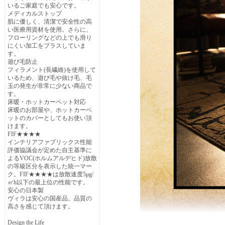
いるご家庭でも安心です。
メディカルストップ
肌に優しく、清潔で安全性の高
い医療用資材を使用。さらに、
フローリングなどの上でも滑り
にくい加工をプラスしていま
す。
遊び毛防止
フィラメント(長繊維)を使用して
いるため、遊び毛や抜け毛、毛
玉の発生が非常に少ない商品で
す。
床暖・ホットカーペット対応
床暖のお部屋や、ホットカーペ
ットのカバーとしてもお使い頂
けます。
FIF★★★★
インテリアファブリックス性能
評価協議会が定めた自主基準に
よるVOC(ホルムアルデヒド)放散
の等級区分を表示した統一マー
ク。FIF★★★★は放散速度5μg/
㎡h以下の最上位の性能です。
安心の日本製
ヴィラは安心の国産品。品質の
高さを感じて頂けます。
Design the Life