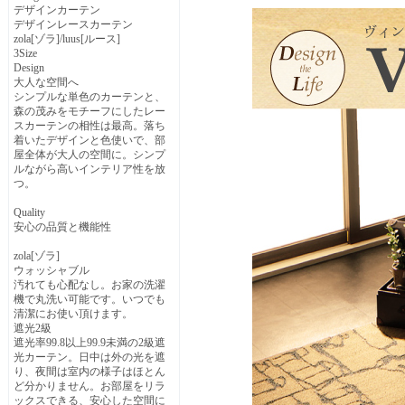
デザインカーテン
デザインレースカーテン
zola[ゾラ]/luus[ルース]
3Size
Design
大人な空間へ
シンプルな単色のカーテンと、
森の茂みをモチーフにしたレー
スカーテンの相性は最高。落ち
着いたデザインと色使いで、部
屋全体が大人の空間に。シンプ
ルながら高いインテリア性を放
つ。
Quality
安心の品質と機能性
zola[ゾラ]
ウォッシャブル
汚れても心配なし。お家の洗濯
機で丸洗い可能です。いつでも
清潔にお使い頂けます。
遮光2級
遮光率99.8以上99.9未満の2級遮
光カーテン。日中は外の光を遮
り、夜間は室内の様子はほとん
ど分かりません。お部屋をリラ
ックスできる、安心した空間に