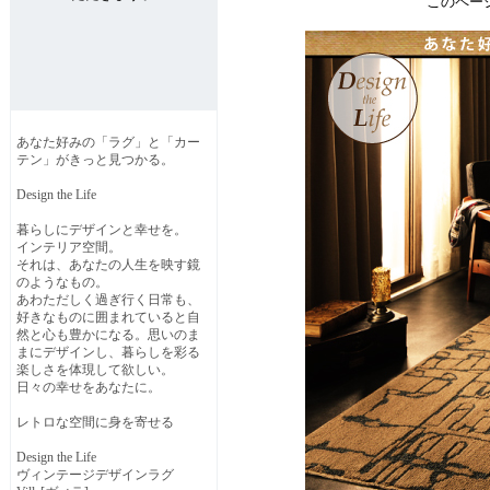
このペー
あなた好みの「ラグ」と「カー
テン」がきっと見つかる。
Design the Life
暮らしにデザインと幸せを。
インテリア空間。
それは、あなたの人生を映す鏡
のようなもの。
あわただしく過ぎ行く日常も、
好きなものに囲まれていると自
然と心も豊かになる。思いのま
まにデザインし、暮らしを彩る
楽しさを体現して欲しい。
日々の幸せをあなたに。
レトロな空間に身を寄せる
Design the Life
ヴィンテージデザインラグ