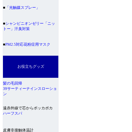
■
「光触媒スプレー」
■
シャンピニオンゼリー「ニッ
トー」汗臭対策
■
PM2.5対応花粉症用マスク
お役立ちグッズ
髪の毛回帰
39サーティーナインスローショ
ン
遠赤外線で芯からポッカポカ
ハーフスパ
皮膚非接触体温計