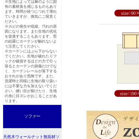
※生地によっては麻のように固
有の素材臭を感じるものもあり
ます。時間が経つにつれて薄れ
ていきますが、換気にご留意く
ださい。
※カビの発生や収縮、汚れの原
因になります。また生地の劣化
を促進することもあります。窓
の結露にカーテンが触れないよ
う注意してください。
※カーテンにはぶら下がらない
でください。生地が破れたりフ
ックが破損するほどの力で引っ
張るとカーテンの損傷だけでな
く、カーテンレールが落下する
おそれがあり危険です。また、
洗濯時と同様に生地の取り扱い
には不要な力を加えないでくだ
さい。縫い目が裂けたり、生地
の糸に目ズレがおこることがあ
ります。
ソファー
天然木ウォールナット無垢材ソ