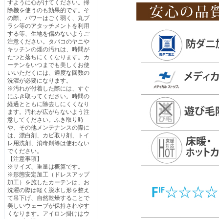
すように心がけてください。掃
除機を使うのも効果的です。そ
の際、パワーはごく弱く、丸ブ
ラシ等のアタッチメントを利用
する等、生地を傷めないようご
注意ください。タバコのヤニや
キッチンの煙の汚れは、時間が
たつと落ちにくくなります。カ
ーテンをいつまでも美しくお使
いいただくには、適度な回数の
洗濯が必要になります。
※汚れが付着した際には、すぐ
にふき取ってください。時間の
経過とともに除去しにくくなり
ます。汚れが広がらないよう注
意してください。ふき取り時
や、その他メンテナンスの際に
は、漂白剤、カビ取り剤、トイ
レ用洗剤、消毒剤等は使わない
でください。
【注意事項】
※サイズ、重量は概算です。
※形態安定加工（ドレスアップ
加工）を施したカーテンは、お
洗濯の際は軽く脱水し形を整え
て吊下げ、自然乾燥することで
美しいウェーブが保持されやす
くなります。アイロン掛けはウ