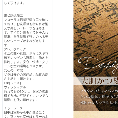
して頂けます。
形状記憶加工
フローラは形状記憶加工を施し
ており、お洗濯後も折り目が消
えず美しいドレープを保ちま
す。アイロン要らずでお手入れ
簡単、自然乾燥で弾力のある美
しいウェーブがよみがえりま
す。
アレルブロック
ダニの糞や死骸、さらにスギ花
粉アレルゲンも吸着し、働きを
抑制します。安心・快適・クリ
ーンな室内環境を作ります。
安心の日本製
ゾラは安心の国産品。品質の高
さを感じて頂けます。
luus[ルース]
ウォッシャブル
汚れても心配なし。お家の洗濯
機で丸洗い可能です。いつでも
清潔にお使い頂けます。
ミラーレース
日中は室外から中が見えにく
く、室内から室外はミラーのよ