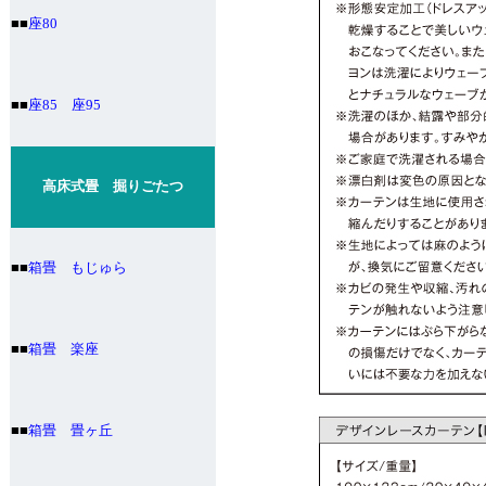
■■
座80
■■
座85 座95
高床式畳 掘りごたつ
■■
箱畳 もじゅら
■■
箱畳 楽座
■■
箱畳 畳ヶ丘