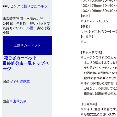
■■
リビングに掘りごたつキット
非常時災害用 水濡れに強い
公民館 体育館 厚いパッドで
気持ちいい
ロール畳
劣化は最
小限
上敷きカーペット
花ござカーペット
最終処分市一覧トップペ
ージ
国産
ダイヤ環良草
国産
崋山環良草