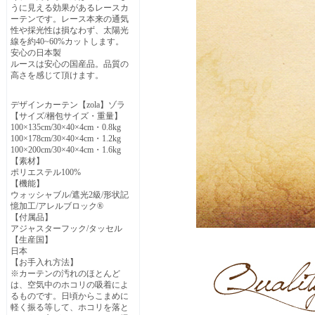
うに見える効果があるレースカ
ーテンです。レース本来の通気
性や採光性は損なわず、太陽光
線を約40~60%カットします。
安心の日本製
ルースは安心の国産品。品質の
高さを感じて頂けます。
デザインカーテン【zola】ゾラ
【サイズ/梱包サイズ・重量】
100×135cm/30×40×4cm・0.8kg
100×178cm/30×40×4cm・1.2kg
100×200cm/30×40×4cm・1.6kg
【素材】
ポリエステル100%
【機能】
ウォッシャブル/遮光2級/形状記
憶加工/アレルブロック®
【付属品】
アジャスターフック/タッセル
【生産国】
日本
【お手入れ方法】
※カーテンの汚れのほとんど
は、空気中のホコリの吸着によ
るものです。日頃からこまめに
軽く振る等して、ホコリを落と