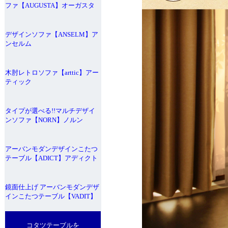
ファ【AUGUSTA】オーガスタ
デザインソファ【ANSELM】ア
ンセルム
木肘レトロソファ【arttic】アー
ティック
タイプが選べる!!マルチデザイ
ンソファ【NORN】ノルン
アーバンモダンデザインこたつ
テーブル【ADICT】アディクト
鏡面仕上げ アーバンモダンデザ
インこたつテーブル【VADIT】
コタツテーブルを