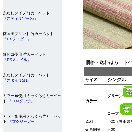
糸なしタイプ 竹カーペット
『スティルツーNF』
南国風プリント 竹カーペット
『DXライダー』
細ヒゴ使用 竹カーペット
『DXスマイル』
価格・送料はカート
糸なしタイプ 竹カーペット
シングル 
サイズ
『スタイルSN』
カラー糸使用 ふっくら竹カーペッ
グリーン
ト
『DDXダッヂ』
カラー
ローズ
カラー糸使用 ふっくら竹カーペッ
ト
『DDXジャガー』
素材
い草（熊本県
企画開発
日本