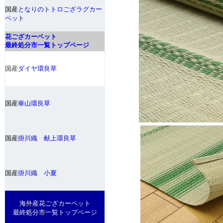
国産
となりのトトロござラグカー
ペット
花ござカーペット
最終処分市一覧トップページ
国産
ダイヤ環良草
国産
崋山環良草
国産
掛川織 献上環良草
国産
掛川織 小夏
海外産花ござカーペット
最終処分市一覧トップページ