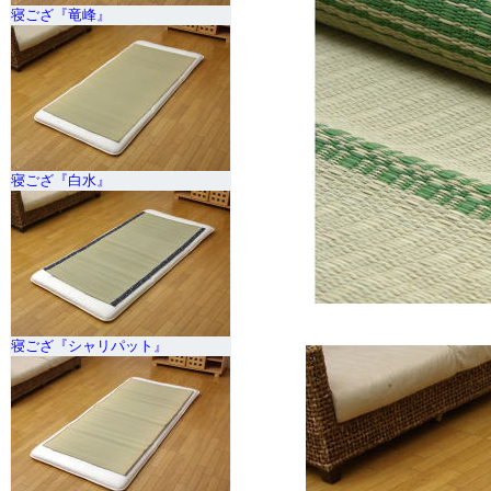
寝ござ『竜峰』
寝ござ『白水』
寝ござ『シャリパット』