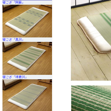
寝ござ『阿蘇』
寝ござ『黒川』
寝ござ『球磨川』