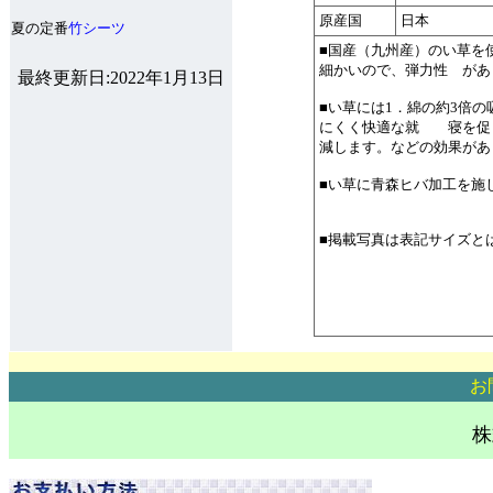
原産国
日本
夏の定番
竹シーツ
■国産（九州産）のい草を
細かいので、弾力性 があ
最終更新日:2022年1月13日
■い草には1．綿の約3倍
にくく快適な就 寝を促し
減します。などの効果があ
■い草に青森ヒバ加工を施
■掲載写真は表記サイズと
お
株