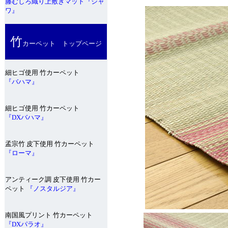
籐むしろ織り上敷きマット『ジャ
ワ』
竹
カーペット トップページ
細ヒゴ使用 竹カーペット
『バハマ』
細ヒゴ使用 竹カーペット
『DXバハマ』
孟宗竹 皮下使用 竹カーペット
『ローマ』
アンティーク調 皮下使用 竹カー
ペット
『ノスタルジア』
南国風プリント 竹カーペット
『DXパラオ』