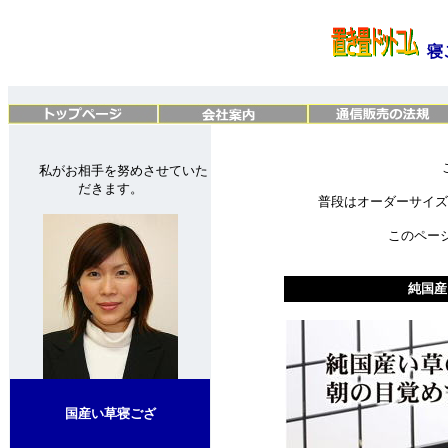
寝
私がお相手を努めさせていた
だきます。
普段はオーダーサイズ
このペー
純国産い
国産い草寝ござ