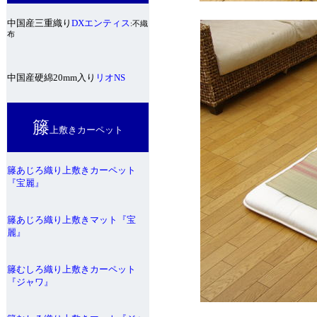
中国産三重織り
DXエンティス
:不織
布
中国産硬綿20mm入り
リオNS
籐
上敷きカーペット
籐あじろ織り上敷きカーペット
『宝麗』
籐あじろ織り上敷きマット『宝
麗』
籐むしろ織り上敷きカーペット
『ジャワ』