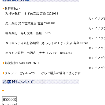
●
銀行前払い
PayPay銀行 すずめ支店 普通 6252038
カ）イノグ
楽天銀行 第２営業支店 普通 7208788
カ）イノグ
福岡銀行 昇町支店 当座 5377
カ）イノク
西日本シティ銀行雑餉隈（ざっしょのくま）支店 当座 10748
カ）イノク
ゆうちょ銀行 七四八（ナナヨンハチ）8493263
カ）イノグ
●
郵便振替17410-84932631
カ）イノグ
●
クレジットはyahoo!カートからご購入の場合に使えます
●
6506909