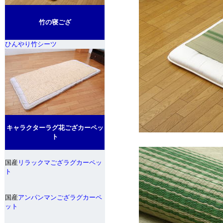
竹の寝ござ
ひんやり竹シーツ
キャラクターラグ花ござカーペッ
ト
国産
リラックマござラグカーペッ
ト
国産
アンパンマンござラグカーペ
ット