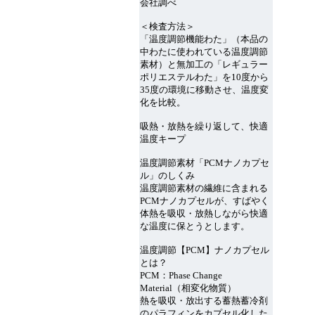
会社調べ
＜検査方法＞
「温度調節機能わた」（本品の
中わたに使われている温度調節
素材）と無加工の「レギュラー
ポリエステルわた」を10度から
35度の環境に移動させ、温度変
化を比較。
吸熱・放熱を繰り返して、快適
温度キープ
温度調節素材「PCMナノカプセ
ル」のしくみ
温度調節素材の繊維に含まれる
PCMナノカプセルが、すばやく
体熱を吸収・放熱しながら快適
な温度に保とうとします。
温度調節【PCM】ナノカプセル
とは？
PCM：Phase Change
Material（相変化物質）
熱を吸収・放出する蓄熱蓄冷剤
のパラフィンをカプセル化した