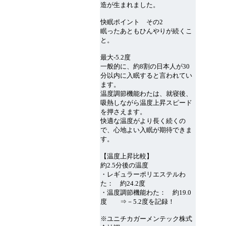
造が生まれました。
快眠ポイント その2
眠ったあともひんやりが続くこ
と。
最大-5.2度
一般的に、約8割の日本人が30
分以内に入眠すると言われてい
ます。
温度調節機能わたは、就寝後、
吸熱しながら温度上昇スピード
を押さえます。
快適な温度がより長く続くの
で、心地よい入眠が期待できま
す。
【温度上昇比較】
約2.5分後の温度
・レギュラーポリエステルわ
た： 約24.2度
・温度調節機能わた： 約19.0
度 ⇒－5.2度を記録！
※ユニチカガーメンテック株式