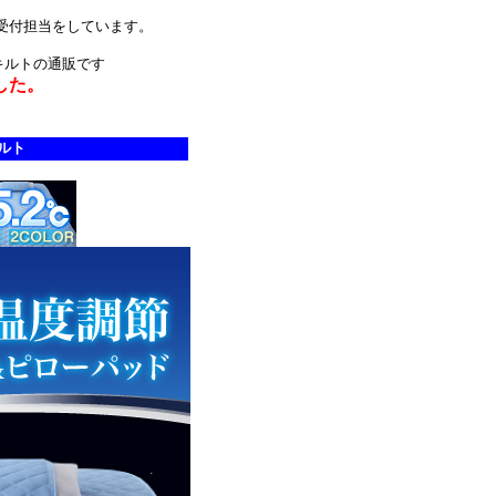
受付担当をしています。
キルトの通販です
した。
ルト