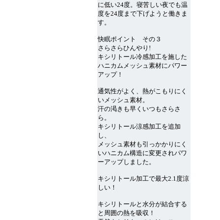
に低い24度。寝苦しい夜でも温
度を24度まで下げようと働きま
す。
快眠ポイント その３
さらさらひんやり!
キシリトール冷感加工を施した
ハニカムメッシュ素材にパワー
アップ！
通気性がよく、熱がこもりにく
いメッシュ素材。
汗の渇きも早くいつもさらさ
ら。
キシリトール涼感加工を追加
し、
メッシュ素材も引っかかりにく
いハニカム構造に変更されパワ
ーアップしました。
キシリトール加工で最大2.1度涼
しい！
キシリトールと水分が結合する
と周囲の熱を吸収！