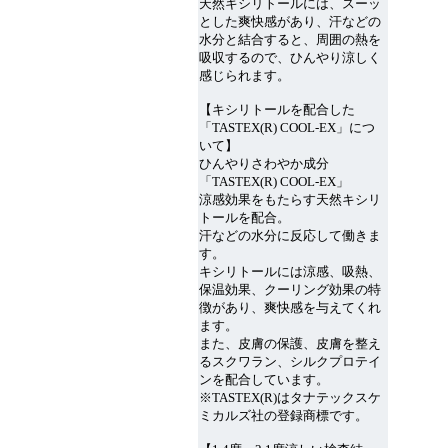
天然キシリトールには、スーッ
とした爽快感があり、汗などの
水分と結合すると、周囲の熱を
吸収するので、ひんやり涼しく
感じられます。
【キシリトールを配合した
「TASTEX(R) COOL-EX」につ
いて】
ひんやりさわやか成分
「TASTEX(R) COOL-EX」
涼感効果をもたらす天然キシリ
トールを配合。
汗などの水分に反応して働きま
す。
キシリトールには涼感、吸熱、
保温効果、クーリング効果の特
徴があり、爽快感を与えてくれ
ます。
また、皮膚の保護、皮膚を整え
るスクワラン、シルクプロテイ
ンを配合しています。
※TASTEX(R)はタナテックスケ
ミカルズ社の登録商標です。