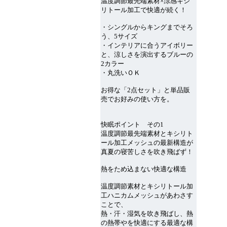
温度調節最先端素材×涼感キシ
リトール加工で快適が続く！
・シングルからキングまでそろ
う、5サイズ
・インテリアに合うアイボリー
と、涼しさを演出するブルーの
2カラー
・丸洗いＯＫ
お得な「2点セット」と単品販
売でお好みの使い方を。
快眠ポイント その1
温度調節最先端素材とキシリト
ール加工メッシュの最新構造が
真夏の寝苦しさを吹き飛ばず！
熱をため込まない快適な構造
温度調節素材とキシリトール加
工ハニカムメッシュがあわさす
ことで、
熱・汗・湿気を吹き飛ばし、熱
の熱帯やを快適にする最適な構