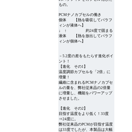
もの。
PCMナノカプセルの働き
個体 【熱を吸収してパラフ
ィンが液体へ】
↓ ↑ 約24度で固まる
液体 【熱を放出してパラフ
ィンが個体へ】
－5.2度の差をもたらす進化ポイ
ント！
【進化 その1】
温度調節カプセルを「2倍」に
増量！
繊維に含まれるPCMナノカプセ
ルの量を、弊社従来品の2倍量
に増量し、機能をパワーアップ
させました。
【進化 その2】
目指す温度をより低く！33度
⇒24度に。
弊社従来品のPCMが目指す温度
は33度でしたが、本製品は大幅