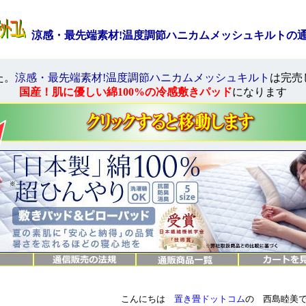
涼感・最先端素材!温度調節ハニカムメッシュキルトの
た。
涼感・最先端素材!温度調節ハニカムメッシュキルト
は完売
国産！肌に優しい綿100%の冷感敷きパッド
になります
こんにちは
置き畳ドットコム
の 西島睦美